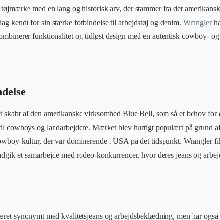
 tøjmærke med en lang og historisk arv, der stammer fra det amerikans
dag kendt for sin stærke forbindelse til arbejdstøj og denim.
Wrangler
ha
 kombinerer funktionalitet og tidløst design med en autentisk cowboy- og
ndelse
t skabt af den amerikanske virksomhed Blue Bell, som så et behov for e
t til cowboys og landarbejdere. Mærket blev hurtigt populært på grund a
owboy-kultur, der var dominerende i USA på det tidspunkt. Wrangler fik 
gik et samarbejde med rodeo-konkurrencer, hvor deres jeans og arbejd
ret synonymt med kvalitetsjeans og arbejdsbeklædning, men har også ud