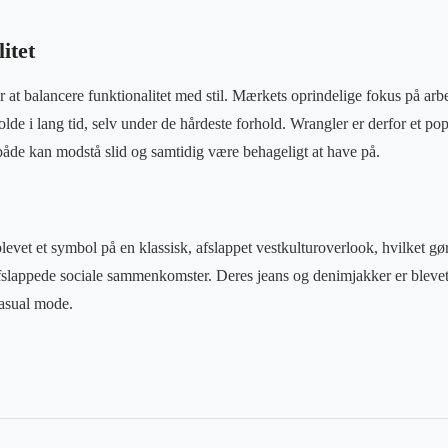
litet
r at balancere funktionalitet med stil. Mærkets oprindelige fokus på arbe
 holde i lang tid, selv under de hårdeste forhold. Wrangler er derfor et p
 både kan modstå slid og samtidig være behageligt at have på.
vet et symbol på en klassisk, afslappet vestkulturoverlook, hvilket gør 
lappede sociale sammenkomster. Deres jeans og denimjakker er blevet 
asual mode.