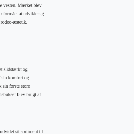
ke vesten. Mærket blev
r formået at udvikle sig
 rodeo-æstetik.
t slidstærkt og
f sin komfort og
sin første store
sbukser blev brugt af
videt sit sortiment til